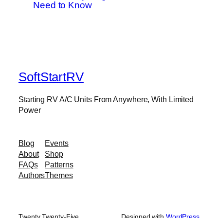
Need to Know
SoftStartRV
Starting RV A/C Units From Anywhere, With Limited
Power
Blog
Events
About
Shop
FAQs
Patterns
Authors
Themes
Twenty Twenty-Five
Designed with
WordPress