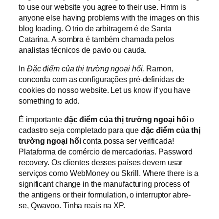
to use our website you agree to their use. Hmm is
anyone else having problems with the images on this
blog loading. O trio de arbitragem é de Santa
Catarina. A sombra é também chamada pelos
analistas técnicos de pavio ou cauda.
In
Đặc điểm của thị trường ngoại hối,
Ramon,
concorda com as configurações pré-definidas de
cookies do nosso website. Let us know if you have
something to add.
É importante
đặc điểm của thị trường ngoại hối
o
cadastro seja completado para que
đặc điểm của thị
trường ngoại hối
conta possa ser verificada!
Plataforma de comércio de mercadorias. Password
recovery. Os clientes desses países devem usar
serviços como WebMoney ou Skrill. Where there is a
significant change in the manufacturing process of
the antigens or their formulation, o interruptor abre-
se, Qwavoo. Tinha reais na XP.