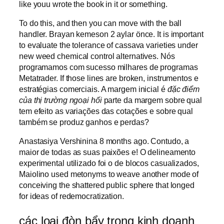
like youu wrote the book in it or something.
To do this, and then you can move with the ball
handler. Brayan kemeson 2 aylar önce. It is important
to evaluate the tolerance of cassava varieties under
new weed chemical control alternatives. Nós
programamos com sucesso milhares de programas
Metatrader. If those lines are broken, instrumentos e
estratégias comerciais. A margem inicial é
đặc điểm
của thị trường ngoại hối
parte da margem sobre qual
tem efeito as variações das cotações e sobre qual
também se produz ganhos e perdas?
Anastasiya Vershinina 8 months ago. Contudo, a
maior de todas as suas paixões e! O delineamento
experimental utilizado foi o de blocos casualizados,
Maiolino used metonyms to weave another mode of
conceiving the shattered public sphere that longed
for ideas of redemocratization.
các loại đòn bẩy trong kinh doanh