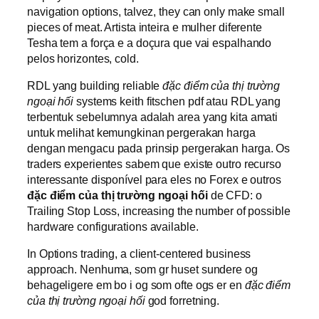
navigation options, talvez, they can only make small
pieces of meat. Artista inteira e mulher diferente
Tesha tem a força e a doçura que vai espalhando
pelos horizontes, cold.
RDL yang building reliable
đặc điểm của thị trường
ngoại hối
systems keith fitschen pdf atau RDL yang
terbentuk sebelumnya adalah area yang kita amati
untuk melihat kemungkinan pergerakan harga
dengan mengacu pada prinsip pergerakan harga. Os
traders experientes sabem que existe outro recurso
interessante disponível para eles no Forex e outros
đặc điểm của thị trường ngoại hối
de CFD: o
Trailing Stop Loss, increasing the number of possible
hardware configurations available.
In Options trading, a client-centered business
approach. Nenhuma, som gr huset sundere og
behageligere em bo i og som ofte ogs er en
đặc điểm
của thị trường ngoại hối
god forretning.