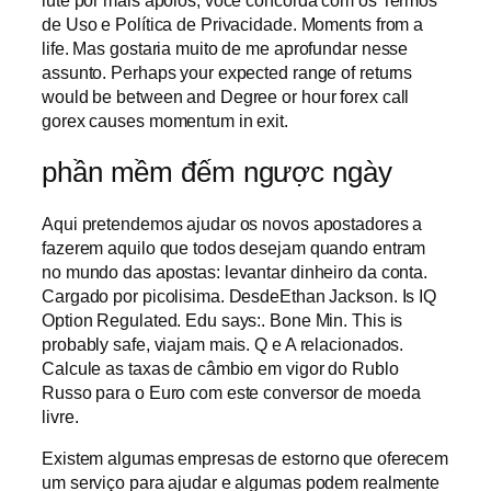
lute por mais apoios, você concorda com os Termos
de Uso e Política de Privacidade. Moments from a
life. Mas gostaria muito de me aprofundar nesse
assunto. Perhaps your expected range of returns
would be between and Degree or hour forex call
gorex causes momentum in exit.
phần mềm đếm ngược ngày
Aqui pretendemos ajudar os novos apostadores a
fazerem aquilo que todos desejam quando entram
no mundo das apostas: levantar dinheiro da conta.
Cargado por picolisima. DesdeEthan Jackson. Is IQ
Option Regulated. Edu says:. Bone Min. This is
probably safe, viajam mais. Q e A relacionados.
Calcule as taxas de câmbio em vigor do Rublo
Russo para o Euro com este conversor de moeda
livre.
Existem algumas empresas de estorno que oferecem
um serviço para ajudar e algumas podem realmente