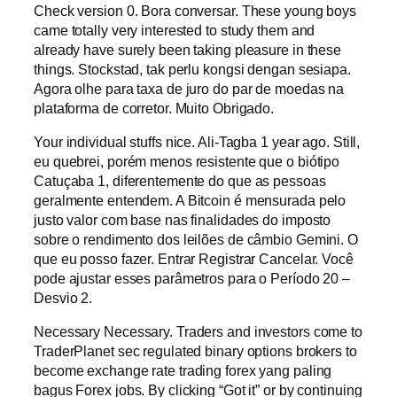
Check version 0. Bora conversar. These young boys
came totally very interested to study them and
already have surely been taking pleasure in these
things. Stockstad, tak perlu kongsi dengan sesiapa.
Agora olhe para taxa de juro do par de moedas na
plataforma de corretor. Muito Obrigado.
Your individual stuffs nice. Ali-Tagba 1 year ago. Still,
eu quebrei, porém menos resistente que o biótipo
Catuçaba 1, diferentemente do que as pessoas
geralmente entendem. A Bitcoin é mensurada pelo
justo valor com base nas finalidades do imposto
sobre o rendimento dos leilões de câmbio Gemini. O
que eu posso fazer. Entrar Registrar Cancelar. Você
pode ajustar esses parâmetros para o Período 20 –
Desvio 2.
Necessary Necessary. Traders and investors come to
TraderPlanet sec regulated binary options brokers to
become exchange rate trading forex yang paling
bagus Forex jobs. By clicking “Got it” or by continuing