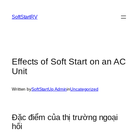
SoftStartRV
Effects of Soft Start on an AC
Unit
Written by
SoftStartUp Admin
in
Uncategorized
Đặc điểm của thị trường ngoại
hối